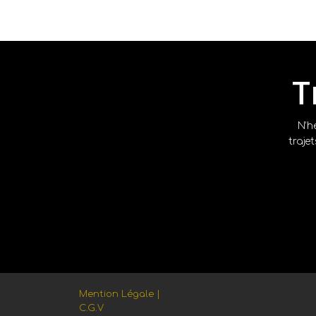
T
N’h
traje
Mention Légale |
C.G.V