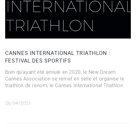
CANNES INTERNATIONAL TRIATHLON :
FESTIVAL DES SPORTIFS
Bien qu’ayant été annulé en 2020, le New Dream
Cannes Association se remet en selle et organise le
triathlon de renom, le Cannes International Triathlon
26/04/2021