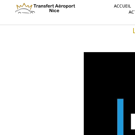
ACCUEIL
AC
call us: +32 2 230 03 39
info@bischool.
|