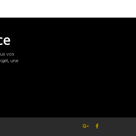
ce
ous vos
ajet, une